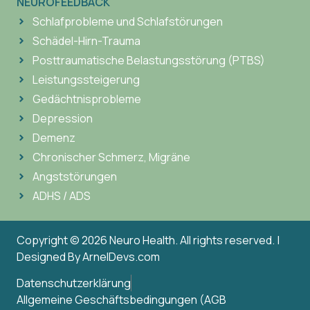
NEUROFEEDBACK
Schlafprobleme und Schlafstörungen
Schädel-Hirn-Trauma
Posttraumatische Belastungsstörung (PTBS)
Leistungssteigerung
Gedächtnisprobleme
Depression
Demenz
Chronischer Schmerz, Migräne
Angststörungen
ADHS / ADS
Copyright © 2026 Neuro Health. All rights reserved. |
Designed By
ArnelDevs.com
Datenschutzerklärung
Allgemeine Geschäftsbedingungen (AGB