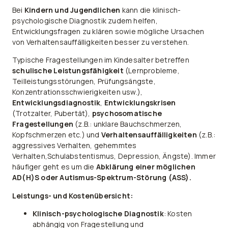
Bei
Kindern und Jugendlichen
kann die klinisch-
psychologische Diagnostik zudem helfen,
Entwicklungsfragen zu klären sowie mögliche Ursachen
von Verhaltensauffälligkeiten besser zu verstehen.
Typische Fragestellungen im Kindesalter betreffen
schulische Leistungsfähigkeit
(Lernprobleme,
Teilleistungsstörungen, Prüfungsängste,
Konzentrationsschwierigkeiten usw.),
Entwicklungsdiagnostik
,
Entwicklungskrisen
(Trotzalter, Pubertät),
psychosomatische
Fragestellungen
(z.B.: unklare Bauchschmerzen,
Kopfschmerzen etc.) und
Verhaltensauffälligkeiten
(z.B.:
aggressives Verhalten, gehemmtes
Verhalten,Schulabstentismus, Depression, Ängste). Immer
häufiger geht es um die
Abklärung einer möglichen
AD(H)S oder Autismus-Spektrum-Störung (ASS).
Leistungs- und Kostenübersicht
:
Klinisch-psychologische Diagnostik
: Kosten
abhängig von Fragestellung und